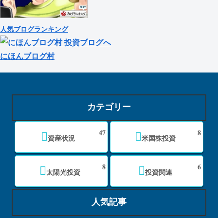
人気ブログランキング
にほんブログ村
カテゴリー
47
8
資産状況
米国株投資
8
6
太陽光投資
投資関連
人気記事