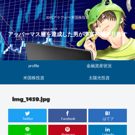
30代アラフォー米国株投資
アッパーマス層を達成した男が準富裕層を目指す
profile
金融資産状況
米国株投資
太陽光投資
img_1459.jpg
Twitter
Facebook
はてブ
LINE
Pinterest
LinkedIn