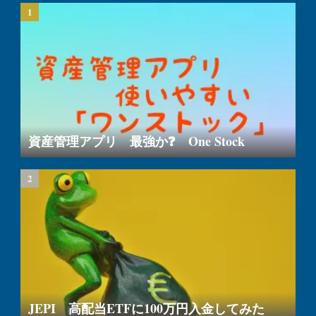
資産管理アプリ 最強か❓ One Stock
JEPI 高配当ETFに100万円入金してみた