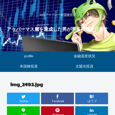
30代アラフォー米国株投資
アッパーマス層を達成した男が準富裕層を目指す
profile
金融資産状況
米国株投資
太陽光投資
img_2492.jpg
Twitter
Facebook
はてブ
LINE
Pinterest
LinkedIn