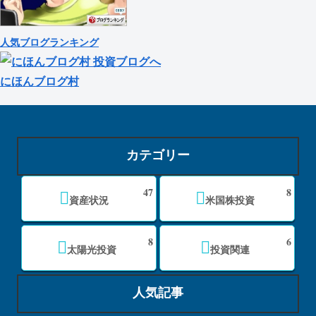
人気ブログランキング
にほんブログ村
カテゴリー
47
8
資産状況
米国株投資
8
6
太陽光投資
投資関連
人気記事