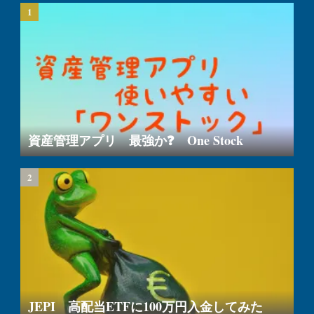
資産管理アプリ 最強か❓ One Stock
JEPI 高配当ETFに100万円入金してみた