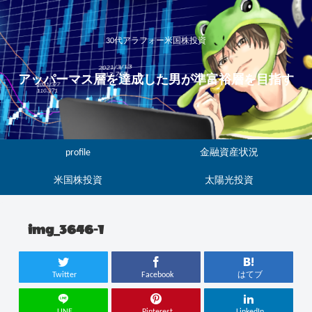
30代アラフォー米国株投資
アッパーマス層を達成した男が準富裕層を目指す
profile
金融資産状況
米国株投資
太陽光投資
img_3646-1
Twitter
Facebook
はてブ
LINE
Pinterest
LinkedIn