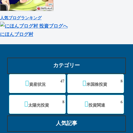
人気ブログランキング
にほんブログ村
カテゴリー
47
8
資産状況
米国株投資
8
6
太陽光投資
投資関連
人気記事