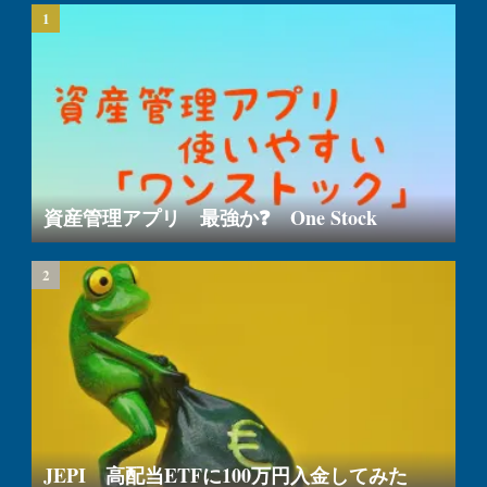
資産管理アプリ 最強か❓ One Stock
JEPI 高配当ETFに100万円入金してみた