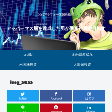
30代アラフォー米国株投資
アッパーマス層を達成した男が準富裕層を目指す
profile
金融資産状況
米国株投資
太陽光投資
img_3653
Twitter
Facebook
はてブ
LINE
Pinterest
LinkedIn