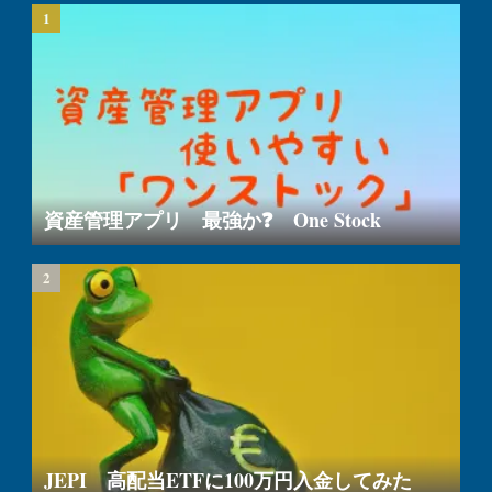
資産管理アプリ 最強か❓ One Stock
JEPI 高配当ETFに100万円入金してみた