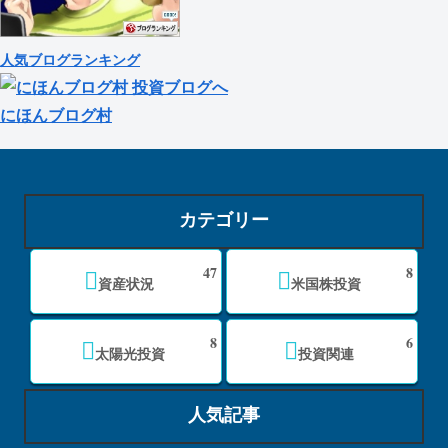
人気ブログランキング
にほんブログ村
カテゴリー
47
8
資産状況
米国株投資
8
6
太陽光投資
投資関連
人気記事