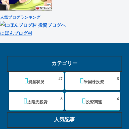
人気ブログランキング
にほんブログ村
カテゴリー
47
8
資産状況
米国株投資
8
6
太陽光投資
投資関連
人気記事