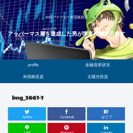
30代アラフォー米国株投資
アッパーマス層を達成した男が準富裕層を目指す
profile
金融資産状況
米国株投資
太陽光投資
img_3661-1
Twitter
Facebook
はてブ
LINE
Pinterest
LinkedIn