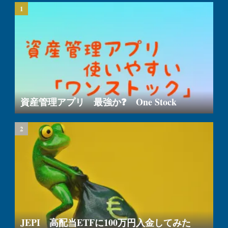
資産管理アプリ 最強か❓ One Stock
JEPI 高配当ETFに100万円入金してみた