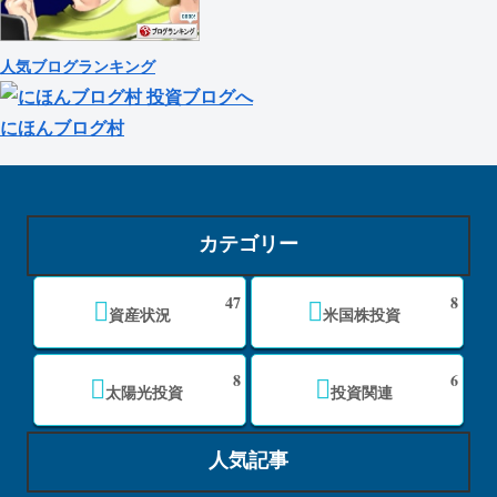
人気ブログランキング
にほんブログ村
カテゴリー
47
8
資産状況
米国株投資
8
6
太陽光投資
投資関連
人気記事