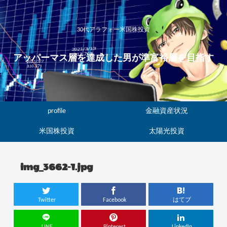
30代アラフォー米国株投資
アッパーマス層を達成した男が準富裕層を目指す
profile
金融資産状況
米国株投資
太陽光投資
img_3662-1.jpg
Twitter
Facebook
はてブ
LINE
Pinterest
LinkedIn