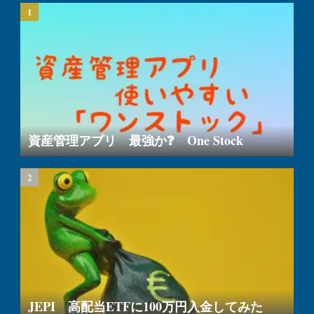
資産管理アプリ 最強か❓ One Stock
JEPI 高配当ETFに100万円入金してみた