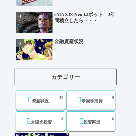
eMAXIS Neo ロボット 3年
間積立したら・・・
金融資産状況
カテゴリー
47
8
資産状況
米国株投資
8
6
太陽光投資
投資関連