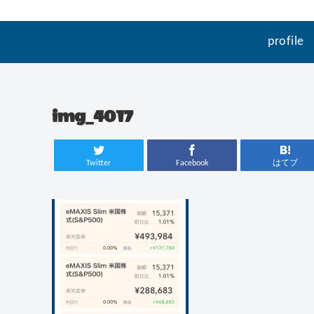
profile
img_4017
Twitter
Facebook
はてブ