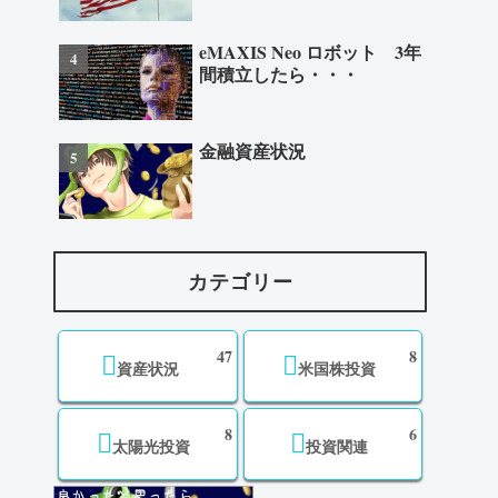
eMAXIS Neo ロボット 3年
間積立したら・・・
金融資産状況
カテゴリー
47
8
資産状況
米国株投資
8
6
太陽光投資
投資関連