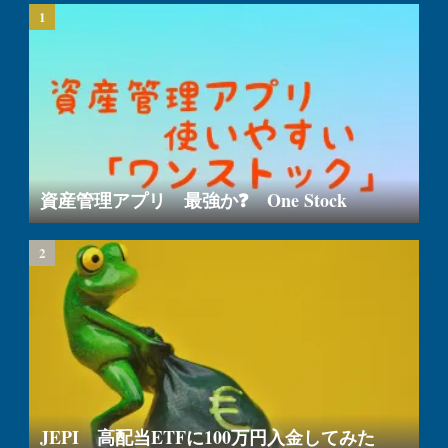
資産管理アプリ 最強か❓ One Stock
JEPI 高配当ETFに100万円入金してみた