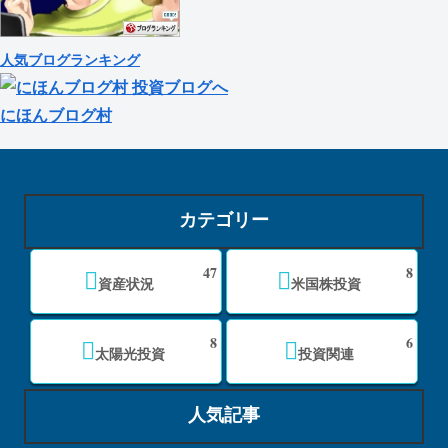
人気ブログランキング
にほんブログ村
カテゴリー
47
8
資産状況
米国株投資
8
6
太陽光投資
投資関連
人気記事