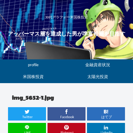
30代アラフォー米国株投資
アッパーマス層を達成した男が準富裕層を目指す
profile
金融資産状況
米国株投資
太陽光投資
img_5652-1.jpg
Twitter
Facebook
はてブ
LINE
Pinterest
LinkedIn