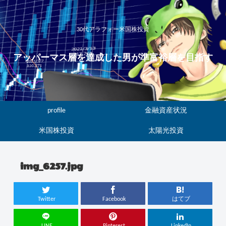
30代アラフォー米国株投資
アッパーマス層を達成した男が準富裕層を目指す
profile
金融資産状況
米国株投資
太陽光投資
img_6257.jpg
Twitter
Facebook
はてブ
LINE
Pinterest
LinkedIn