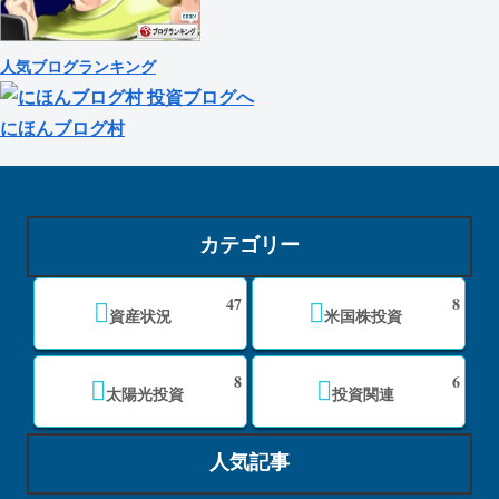
人気ブログランキング
にほんブログ村
カテゴリー
47
8
資産状況
米国株投資
8
6
太陽光投資
投資関連
人気記事