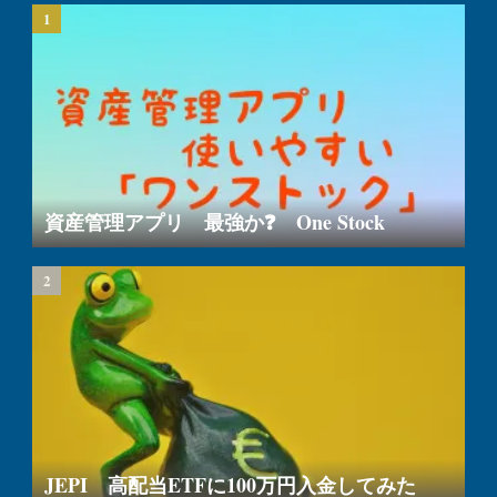
資産管理アプリ 最強か❓ One Stock
JEPI 高配当ETFに100万円入金してみた