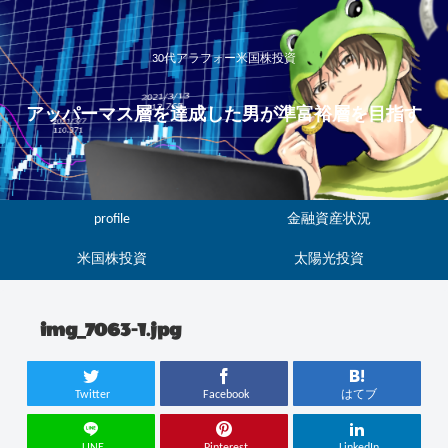
30代アラフォー米国株投資
アッパーマス層を達成した男が準富裕層を目指す
profile
金融資産状況
米国株投資
太陽光投資
img_7063-1.jpg
Twitter
Facebook
はてブ
LINE
Pinterest
LinkedIn