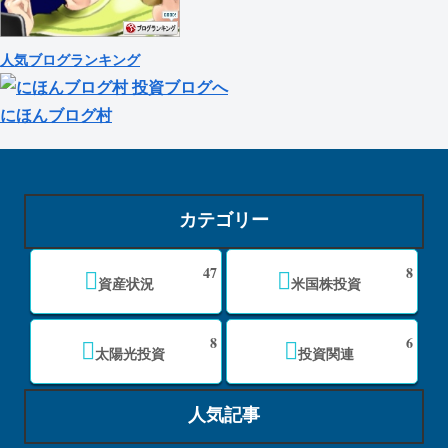
人気ブログランキング
にほんブログ村
カテゴリー
47
8
資産状況
米国株投資
8
6
太陽光投資
投資関連
人気記事