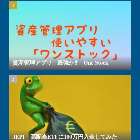
資産管理アプリ 最強か❓ One Stock
JEPI 高配当ETFに100万円入金してみた