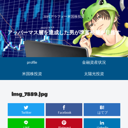
30代アラフォー米国株投資
アッパーマス層を達成した男が準富裕層を目指す
profile
金融資産状況
米国株投資
太陽光投資
img_7889.jpg
Twitter
Facebook
はてブ
LINE
Pinterest
LinkedIn