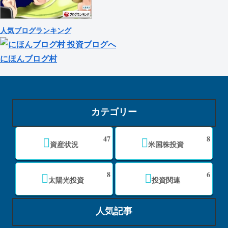
人気ブログランキング
にほんブログ村
カテゴリー
47
8
資産状況
米国株投資
8
6
太陽光投資
投資関連
人気記事