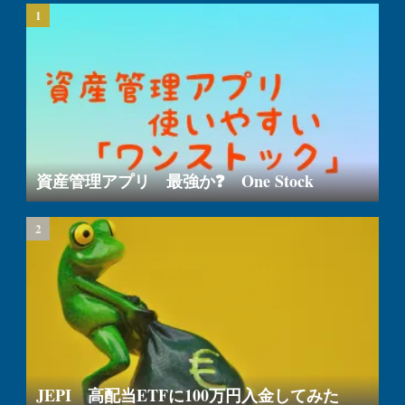
資産管理アプリ 最強か❓ One Stock
JEPI 高配当ETFに100万円入金してみた