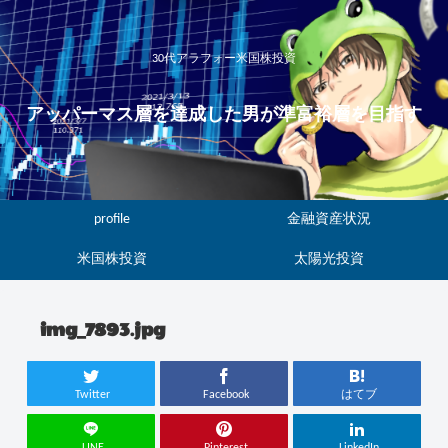
30代アラフォー米国株投資
アッパーマス層を達成した男が準富裕層を目指す
profile
金融資産状況
米国株投資
太陽光投資
img_7893.jpg
Twitter
Facebook
はてブ
LINE
Pinterest
LinkedIn