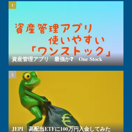
資産管理アプリ 最強か❓ One Stock
JEPI 高配当ETFに100万円入金してみた