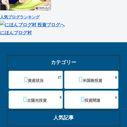
人気ブログランキング
にほんブログ村
カテゴリー
47
8
資産状況
米国株投資
8
6
太陽光投資
投資関連
人気記事