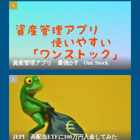
資産管理アプリ 最強か❓ One Stock
JEPI 高配当ETFに100万円入金してみた