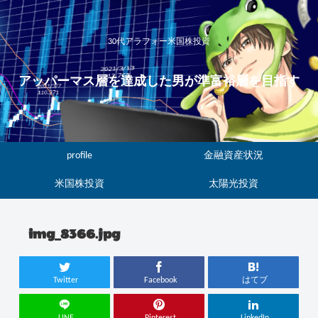
30代アラフォー米国株投資
アッパーマス層を達成した男が準富裕層を目指す
profile
金融資産状況
米国株投資
太陽光投資
img_8366.jpg
Twitter
Facebook
はてブ
LINE
Pinterest
LinkedIn