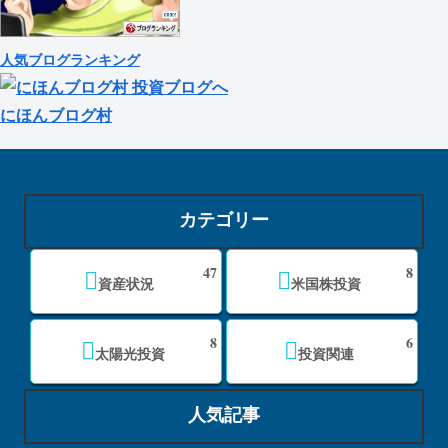
人気ブログランキング
にほんブログ村
カテゴリー
47
8
資産状況
米国株投資
8
6
太陽光投資
投資関連
人気記事