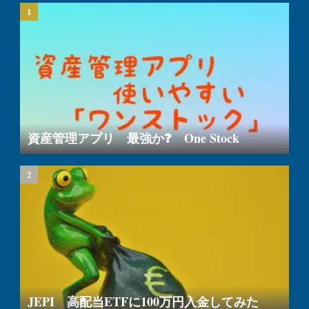
資産管理アプリ 最強か❓ One Stock
JEPI 高配当ETFに100万円入金してみた