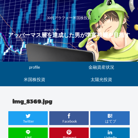
30代アラフォー米国株投資
アッパーマス層を達成した男が準富裕層を目指す
profile
金融資産状況
米国株投資
太陽光投資
img_8369.jpg
Twitter
Facebook
はてブ
LINE
Pinterest
LinkedIn