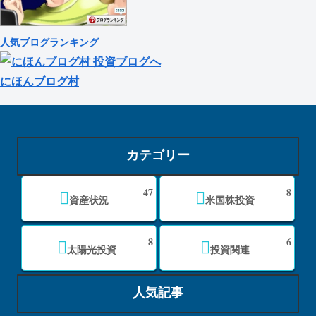
人気ブログランキング
にほんブログ村
カテゴリー
47
8
資産状況
米国株投資
8
6
太陽光投資
投資関連
人気記事