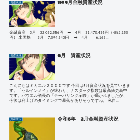
R4 4月金融資産状況
資産状況
金融資産 3月 32,052,586円 ➡ 4月 31,470,436円（-582,150
円） 米国株 3月 7,094,543円 ➡ 4月 6,163...
6月 資産状況
資産状況
こんにちはミカエル２０００です 今回は6月資産状況を見ていきま
す。「セルインメイ」が終わり、ナスダック指数は最高値更新中
です。パウエル議長の「テーパリング示唆」が囁かれましたが、
今後は利上げのタイミングで暴落がありそうですね。 私自...
令和6年 2月金融資産状況
資産状況