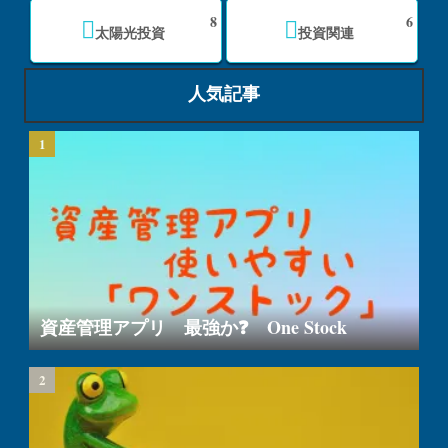
8
6
太陽光投資
投資関連
人気記事
資産管理アプリ 最強か❓ One Stock