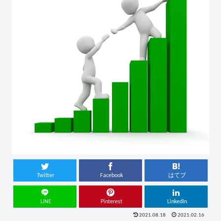
Twitter
Facebook
はてブ
LINE
Pinterest
LinkedIn
2021.08.18
2021.02.16