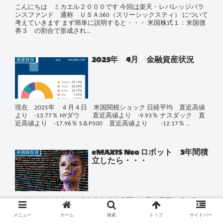
こんにちは ミカエル２０００です 今回は楽天・レバレッジバラ
ンスファンド 通称 ＵＳＡ360（スリーシックスティ） について
考えていきます まず簡単に説明すると・・・ 米国株式１：米国債
券３ の割合で形成され...
2025年 4月 金融資産状況
資産状況
現在 2025年 ４月４日 米国関税ショック 日経平均 直近高値
より -13.77％ NYダウ 直近高値より -9.93％ ナスダック 直
近高値より -17.96％ S＆P500 直近高値より -12.17％ ...
eMAXIS Neo ロボット 3年間積
米国株投資
立したら・・・
こんにちは ミカエル２０００です 今回は 私も保有している
eMAXIS Neoシリーズのロボットです eMAXISといえば、ＮＩＳＡ枠
メニュー
ホーム
検索
トップ
サイドバー
などで購入している方が多いのではないでしょうか？ シリーズで