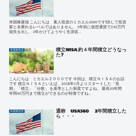
米国株最強 こんにちは 素人投資のミカエル2000です❗️決して投資
家と名乗れるレベルではありません。 3年前に仮想通貨で230万円
損失を出し、3年かけてようやく生涯収...
積立NISA 約４年間積立どうなっ
米国株投資
た❓
こんにちは ミカエル２０００です 今回は、積立ＮＩＳＡのお話
です 積立ＮＩＳＡといえば、2018年1月よりスタートした「長
期」「積立」「分散」 を基準とした制度ですよね。 最長20年間
年間40万円まで積立ができるのが特徴ですね...
通称 USA360 2年間積立した
米国株投資
ら・・・