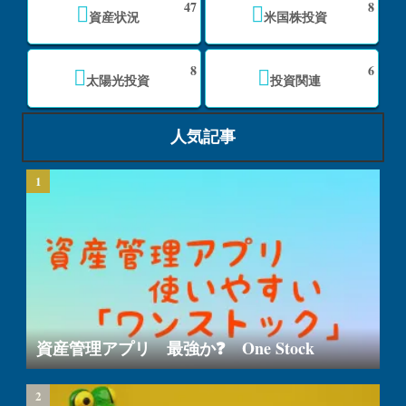
47
8
資産状況
米国株投資
8
6
太陽光投資
投資関連
人気記事
資産管理アプリ 最強か❓ One Stock