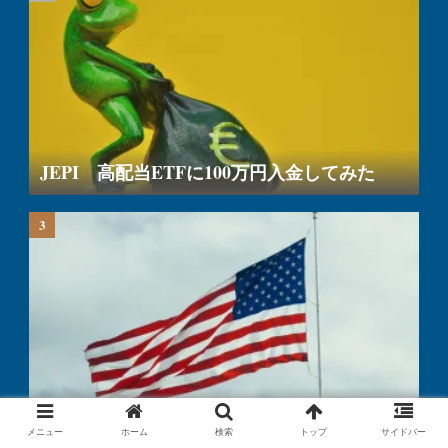
JEPI 高配当ETFに100万円入金してみた
通称 USA360 2年間積立したら・・・
メニュー
ホーム
検索
トップ
サイドバー