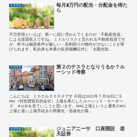
毎月2万円の配当・分配金を得た
投資関連
ら
不労所得といえば、第一に頭に浮かんでくるのが「不動産投資」
による賃貸収入ですね。 ミドルリスクと言われる不動産投資です
が、昨今は融資条件が厳しい・高利回りの物件が少ないことが挙
げられます。私自身も本業の役員報酬以外に「太陽光投...
第２のテスラとなりうるか？ル
投資関連
ーシッド考察
こんにちは ミカエル２０００です 今回は2021年７月26日にＳ
PAC（特別買収目的会社）上場を果たしたルーシッド・モーター
ズ ＃LCIDを見ていこうと思います。SPAC上場というと通常のIPO
上場と違い上場手続きの簡素化・迅速化が最...
ジュニアニーサ 口座開設 楽
投資関連
天証券