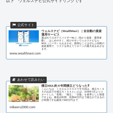
以下 ウェルスナビ公式サイトリンクです
ウェルスナビ（WealthNavi）｜全自動の資産
運用サービス
選ばれてロボアドバイザーNo.1（預かり資産・運用者
数）。はじめやすく、続けやすいウェルスナビなら
NISA（ニーサ）もおまかせ。面倒なことはぜんぶ自動の
資産運用で、リスクを抑えてリターンの最大化をめざせ
ます。
www.wealthnavi.com
積立NISA 約４年間積立どうなった❓
こんにちは ミカエル２０００です今回は、積立ＮＩＳ
Ａのお話です積立ＮＩＳＡといえば、2018年1月よりス
タートした「長期」「積立」「分散」を基準とした制度
ですよね。最長20年間 年間40万円まで積立ができるの
が特徴ですね最高で800万円まで
mikaeru2000.com