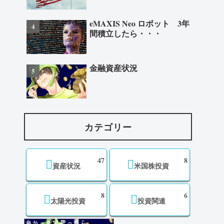
eMAXIS Neo ロボット 3年
間積立したら・・・
金融資産状況
カテゴリー
47
8
資産状況
米国株投資
8
6
太陽光投資
投資関連