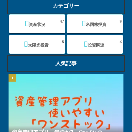
カテゴリー
47
8
資産状況
米国株投資
8
6
太陽光投資
投資関連
人気記事
資産管理アプリ 最強か❓ One Stock