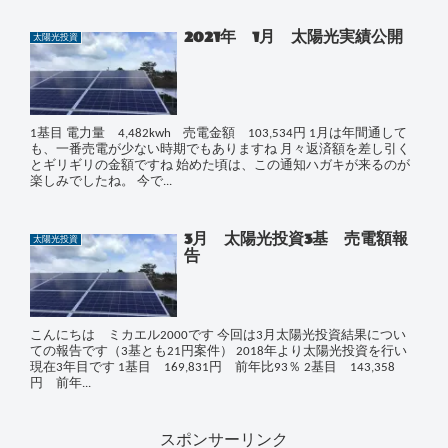
2021年 1月 太陽光実績公開
太陽光投資
1基目 電力量 4,482kwh 売電金額 103,534円 1月は年間通して
も、一番売電が少ない時期でもありますね 月々返済額を差し引く
とギリギリの金額ですね 始めた頃は、この通知ハガキが来るのが
楽しみでしたね。 今で...
3月 太陽光投資3基 売電額報
太陽光投資
告
こんにちは ミカエル2000です 今回は3月太陽光投資結果につい
ての報告です（3基とも21円案件） 2018年より太陽光投資を行い
現在3年目です 1基目 169,831円 前年比93％ 2基目 143,358
円 前年...
スポンサーリンク