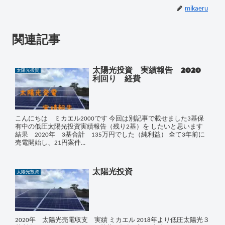
mikaeru
関連記事
太陽光投資 実績報告 2020
太陽光投資
利回り 経費
こんにちは ミカエル2000です 今回は別記事で載せました3基保
有中の低圧太陽光投資実績報告（残り2基）を したいと思います
結果 2020年 3基合計 135万円でした（純利益） 全て3年前に
売電開始し、21円案件...
太陽光投資
太陽光投資
2020年 太陽光売電収支 実績 ミカエル 2018年より低圧太陽光３