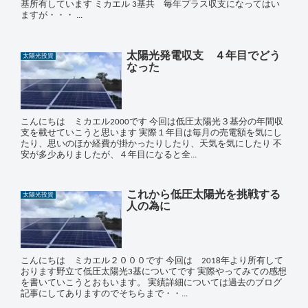
基所有しています ミカエル 3基共 毎年プラス収支になってはい
ますが・・・ ...
太陽光発電収支 ４年目でどう
太陽光投資
なった
こんにちは ミカエル2000です 今回は低圧太陽光３基分の年間収
支を載せていこうと思います 実際１年目は毎月の売電額を気にし
たり、思いのほか経費が掛かったりしたり、天気を気にしたり 不
安が多少ありましたが、４年目になると全...
これから低圧太陽光を挑戦する
太陽光投資
人の為に
こんにちは ミカエル２０００です 今回は 2018年より所有して
おります野立て低圧太陽光3基についてです 実際やってみての感想
を書いていこうとおもいます。 実績詳細については過去のブログ
記事にしてありますのでそちらまで・・...